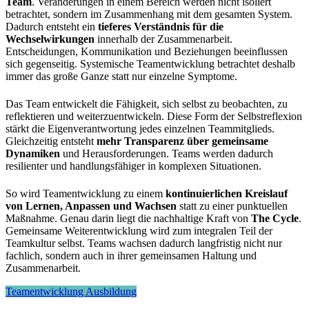
Team
. Veränderungen in einem Bereich werden nicht isoliert
betrachtet, sondern im Zusammenhang mit dem gesamten System.
Dadurch entsteht ein
tieferes Verständnis für die
Wechselwirkungen
innerhalb der Zusammenarbeit.
Entscheidungen, Kommunikation und Beziehungen beeinflussen
sich gegenseitig. Systemische Teamentwicklung betrachtet deshalb
immer das große Ganze statt nur einzelne Symptome.
Das Team entwickelt die Fähigkeit, sich selbst zu beobachten, zu
reflektieren und weiterzuentwickeln. Diese Form der Selbstreflexion
stärkt die Eigenverantwortung jedes einzelnen Teammitglieds.
Gleichzeitig entsteht
mehr Transparenz über gemeinsame
Dynamiken
und Herausforderungen. Teams werden dadurch
resilienter und handlungsfähiger in komplexen Situationen.
So wird Teamentwicklung zu einem
kontinuierlichen Kreislauf
von Lernen, Anpassen und Wachsen
statt zu einer punktuellen
Maßnahme. Genau darin liegt die nachhaltige Kraft von
The Cycle
.
Gemeinsame Weiterentwicklung wird zum integralen Teil der
Teamkultur selbst. Teams wachsen dadurch langfristig nicht nur
fachlich, sondern auch in ihrer gemeinsamen Haltung und
Zusammenarbeit.
Teamentwicklung Ausbildung