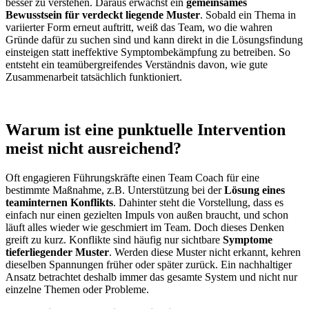
besser zu verstehen. Daraus erwächst ein
gemeinsames
Bewusstsein für verdeckt liegende Muster
. Sobald ein Thema in
variierter Form erneut auftritt, weiß das Team, wo die wahren
Gründe dafür zu suchen sind und kann direkt in die Lösungsfindung
einsteigen statt ineffektive Symptombekämpfung zu betreiben. So
entsteht ein teamübergreifendes Verständnis davon, wie gute
Zusammenarbeit tatsächlich funktioniert.
Warum ist eine punktuelle Intervention
meist nicht ausreichend?
Oft engagieren Führungskräfte einen Team Coach für eine
bestimmte Maßnahme, z.B. Unterstützung bei der
Lösung eines
teaminternen Konflikts
. Dahinter steht die Vorstellung, dass es
einfach nur einen gezielten Impuls von außen braucht, und schon
läuft alles wieder wie geschmiert im Team. Doch dieses Denken
greift zu kurz. Konflikte sind häufig nur sichtbare
Symptome
tieferliegender Muster
. Werden diese Muster nicht erkannt, kehren
dieselben Spannungen früher oder später zurück. Ein nachhaltiger
Ansatz betrachtet deshalb immer das gesamte System und nicht nur
einzelne Themen oder Probleme.