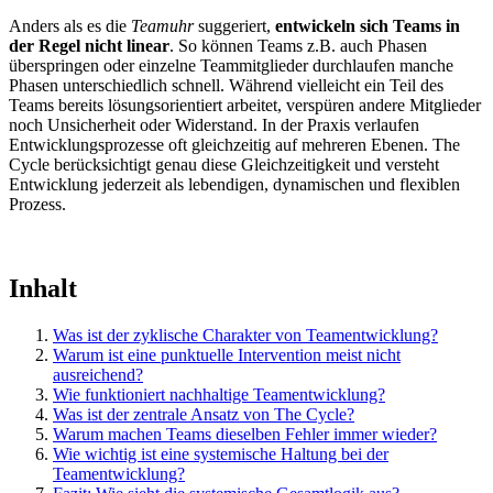
Anders als es die
Teamuhr
suggeriert,
entwickeln sich Teams in
der Regel nicht linear
. So können Teams z.B. auch Phasen
überspringen oder einzelne Teammitglieder durchlaufen manche
Phasen unterschiedlich schnell. Während vielleicht ein Teil des
Teams bereits lösungsorientiert arbeitet, verspüren andere Mitglieder
noch Unsicherheit oder Widerstand. In der Praxis verlaufen
Entwicklungsprozesse oft gleichzeitig auf mehreren Ebenen. The
Cycle berücksichtigt genau diese Gleichzeitigkeit und versteht
Entwicklung jederzeit als lebendigen, dynamischen und flexiblen
Prozess.
Inhalt
Was ist der zyklische Charakter von Teamentwicklung?
Warum ist eine punktuelle Intervention meist nicht
ausreichend?
Wie funktioniert nachhaltige Teamentwicklung?
Was ist der zentrale Ansatz von The Cycle?
Warum machen Teams dieselben Fehler immer wieder?
Wie wichtig ist eine systemische Haltung bei der
Teamentwicklung?