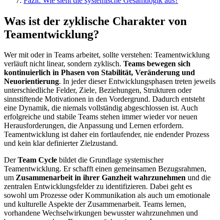
Fazit: Wie sieht die systemische Gesamtlogik aus?
Was ist der zyklische Charakter von
Teamentwicklung?
Wer mit oder in Teams arbeitet, sollte verstehen: Teamentwicklung
verläuft nicht linear, sondern zyklisch.
Teams bewegen sich
kontinuierlich in Phasen von Stabilität, Veränderung und
Neuorientierung
. In jeder dieser Entwicklungsphasen treten jeweils
unterschiedliche Felder, Ziele, Beziehungen, Strukturen oder
sinnstiftende Motivationen in den Vordergrund. Dadurch entsteht
eine Dynamik, die niemals vollständig abgeschlossen ist. Auch
erfolgreiche und stabile Teams stehen immer wieder vor neuen
Herausforderungen, die Anpassung und Lernen erfordern.
Teamentwicklung ist daher ein fortlaufender, nie endender Prozess
und kein klar definierter Zielzustand.
Der
Team Cycle
bildet die Grundlage systemischer
Teamentwicklung. Er schafft einen gemeinsamen Bezugsrahmen,
um
Zusammenarbeit in ihrer Ganzheit wahrzunehmen
und die
zentralen Entwicklungsfelder zu identifizieren. Dabei geht es
sowohl um Prozesse oder Kommunikation als auch um emotionale
und kulturelle Aspekte der Zusammenarbeit. Teams lernen,
vorhandene Wechselwirkungen bewusster wahrzunehmen und