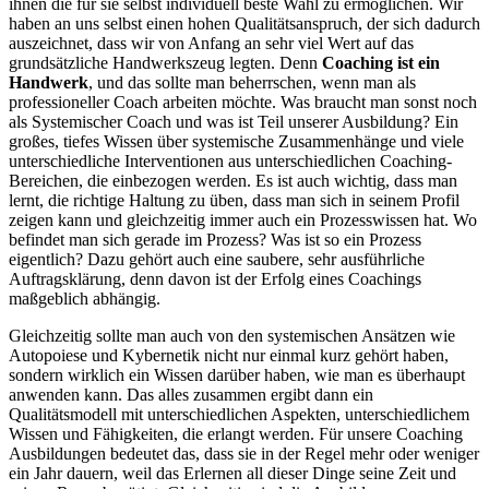
ihnen die für sie selbst individuell beste Wahl zu ermöglichen. Wir
haben an uns selbst einen hohen Qualitätsanspruch, der sich dadurch
auszeichnet, dass wir von Anfang an sehr viel Wert auf das
grundsätzliche Handwerkszeug legten. Denn
Coaching ist ein
Handwerk
, und das sollte man beherrschen, wenn man als
professioneller Coach arbeiten möchte. Was braucht man sonst noch
als Systemischer Coach und was ist Teil unserer Ausbildung? Ein
großes, tiefes Wissen über systemische Zusammenhänge und viele
unterschiedliche Interventionen aus unterschiedlichen Coaching-
Bereichen, die einbezogen werden. Es ist auch wichtig, dass man
lernt, die richtige Haltung zu üben, dass man sich in seinem Profil
zeigen kann und gleichzeitig immer auch ein Prozesswissen hat. Wo
befindet man sich gerade im Prozess? Was ist so ein Prozess
eigentlich? Dazu gehört auch eine saubere, sehr ausführliche
Auftragsklärung, denn davon ist der Erfolg eines Coachings
maßgeblich abhängig.
Gleichzeitig sollte man auch von den systemischen Ansätzen wie
Autopoiese und Kybernetik nicht nur einmal kurz gehört haben,
sondern wirklich ein Wissen darüber haben, wie man es überhaupt
anwenden kann. Das alles zusammen ergibt dann ein
Qualitätsmodell mit unterschiedlichen Aspekten, unterschiedlichem
Wissen und Fähigkeiten, die erlangt werden. Für unsere Coaching
Ausbildungen bedeutet das, dass sie in der Regel mehr oder weniger
ein Jahr dauern, weil das Erlernen all dieser Dinge seine Zeit und