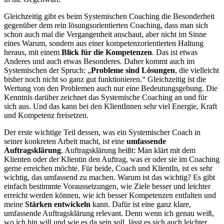
Gleichzeitig gibt es beim Systemischen Coaching die Besonderheit
gegenüber dem rein lösungsorientierten Coaching, dass man sich
schon auch mal die Vergangenheit anschaut, aber nicht im Sinne
eines Warum, sondern aus einer kompetenzorientierten Haltung
heraus, mit einem
Blick für die Kompetenzen
. Das ist etwas
Anderes und auch etwas Besonderes. Daher kommt auch im
Systemischen der Spruch: „
Probleme sind Lösungen
, die vielleicht
bisher noch nicht so ganz gut funktionieren.“ Gleichzeitig ist die
Wertung von den Problemen auch nur eine Bedeutungsgebung. Die
Kenntnis darüber zeichnet das Systemische Coaching an und für
sich aus. Und das kann bei den KlientInnen sehr viel Energie, Kraft
und Kompetenz freisetzen.
Der erste wichtige Teil dessen, was ein Systemischer Coach in
seiner konkreten Arbeit macht, ist eine
umfassende
Auftragsklärung
. Auftragsklärung heißt: Man klärt mit dem
Klienten oder der Klientin den Auftrag, was er oder sie im Coaching
gerne erreichen möchte. Für beide, Coach und KlientIn, ist es sehr
wichtig, das umfassend zu machen. Warum ist das wichtig? Es gibt
einfach bestimmte Voraussetzungen, wie Ziele besser und leichter
erreicht werden können, wie ich besser Kompetenzen entfalten und
meine
Stärken entwickeln
kann. Dafür ist eine ganz klare,
umfassende Auftragsklärung relevant. Denn wenn ich genau weiß,
wo ich hin will und wie es da sein soll, lässt es sich auch leichter