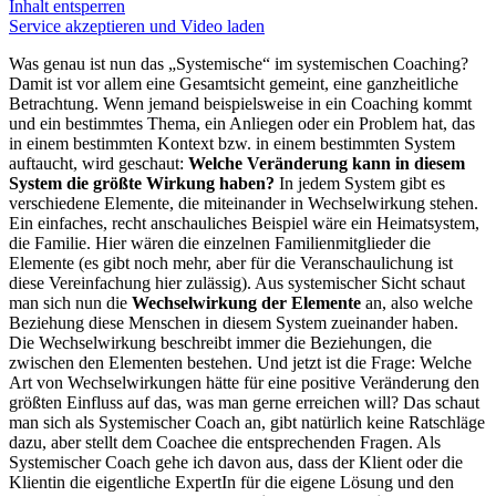
Inhalt entsperren
Service akzeptieren und Video laden
Was genau ist nun das „Systemische“ im systemischen Coaching?
Damit ist vor allem eine Gesamtsicht gemeint, eine ganzheitliche
Betrachtung. Wenn jemand beispielsweise in ein Coaching kommt
und ein bestimmtes Thema, ein Anliegen oder ein Problem hat, das
in einem bestimmten Kontext bzw. in einem bestimmten System
auftaucht, wird geschaut:
Welche Veränderung kann in diesem
System die größte Wirkung haben?
In jedem System gibt es
verschiedene Elemente, die miteinander in Wechselwirkung stehen.
Ein einfaches, recht anschauliches Beispiel wäre ein Heimatsystem,
die Familie. Hier wären die einzelnen Familienmitglieder die
Elemente (es gibt noch mehr, aber für die Veranschaulichung ist
diese Vereinfachung hier zulässig). Aus systemischer Sicht schaut
man sich nun die
Wechselwirkung der Elemente
an, also welche
Beziehung diese Menschen in diesem System zueinander haben.
Die Wechselwirkung beschreibt immer die Beziehungen, die
zwischen den Elementen bestehen. Und jetzt ist die Frage: Welche
Art von Wechselwirkungen hätte für eine positive Veränderung den
größten Einfluss auf das, was man gerne erreichen will? Das schaut
man sich als Systemischer Coach an, gibt natürlich keine Ratschläge
dazu, aber stellt dem Coachee die entsprechenden Fragen. Als
Systemischer Coach gehe ich davon aus, dass der Klient oder die
Klientin die eigentliche ExpertIn für die eigene Lösung und den