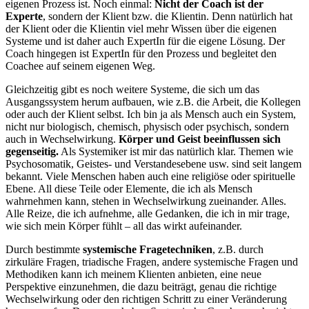
eigenen Prozess ist. Noch einmal:
Nicht der Coach ist der
Experte
, sondern der Klient bzw. die Klientin. Denn natürlich hat
der Klient oder die Klientin viel mehr Wissen über die eigenen
Systeme und ist daher auch ExpertIn für die eigene Lösung. Der
Coach hingegen ist ExpertIn für den Prozess und begleitet den
Coachee auf seinem eigenen Weg.
Gleichzeitig gibt es noch weitere Systeme, die sich um das
Ausgangssystem herum aufbauen, wie z.B. die Arbeit, die Kollegen
oder auch der Klient selbst. Ich bin ja als Mensch auch ein System,
nicht nur biologisch, chemisch, physisch oder psychisch, sondern
auch in Wechselwirkung.
Körper und Geist beeinflussen sich
gegenseitig.
Als Systemiker ist mir das natürlich klar. Themen wie
Psychosomatik, Geistes- und Verstandesebene usw. sind seit langem
bekannt. Viele Menschen haben auch eine religiöse oder spirituelle
Ebene. All diese Teile oder Elemente, die ich als Mensch
wahrnehmen kann, stehen in Wechselwirkung zueinander. Alles.
Alle Reize, die ich aufnehme, alle Gedanken, die ich in mir trage,
wie sich mein Körper fühlt – all das wirkt aufeinander.
Durch bestimmte
systemische Fragetechniken
, z.B. durch
zirkuläre Fragen, triadische Fragen, andere systemische Fragen und
Methodiken kann ich meinem Klienten anbieten, eine neue
Perspektive einzunehmen, die dazu beiträgt, genau die richtige
Wechselwirkung oder den richtigen Schritt zu einer Veränderung