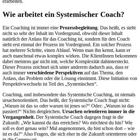
erarbeiten.
Wie arbeitet ein Systemischer Coach?
Ein Coaching ist immer eine
Prozessbegleitung
. Das heißt, es steht
nicht so sehr der Inhalt im Vordergrund, obwohl dieser Inhalt
natürlich der Anlass für das Coaching ist, sondern für den Coach
steht erst einmal der Prozess im Vordergrund. Ein solcher Prozess
hat mehrere Schritte, einen Ablauf. Wenn man ihn kennt, kann er
auch manchmal etwas komplex wirken. Die KlientInnen bekommen
dabei meistens gar nicht mit, welche Komplexität dahintersteckt.
Dieser Prozess zeichnet sich unter anderem dadurch aus, dass er
auch immer
verschiedene Perspektiven
auf das Thema, den
Anlass, das Problem oder die Lösung einnimmt. Diese Initiation von
Perspektivwechseln ist Teil des „Systemischen“.
Coaching, und insbesondere das Systemische Coaching, ist niemals
ursachenorientiert. Das heißt, der Systemische Coach fragt nicht:
„Warum ist das so oder warum ist jenes so?“ Oder: „Warum ist das
passiert?“ Nichts dergleichen.
Ursachen orientieren immer in die
Vergangenheit.
Der Systemische Coach dagegen fragt in die
Zukunft: „Wie kannst du das erreichen? Wo möchtest du hin? Wie
soll es dort genau sein? Mal angenommen, du bist schon dort – wie
ist es da?“ Also Fragen, die sich eher in die Zukunft orientieren oder
in die Gegenwart.