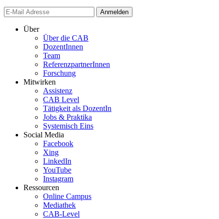
Anmelden
Über
Über die CAB
DozentInnen
Team
ReferenzpartnerInnen
Forschung
Mitwirken
Assistenz
CAB Level
Tätigkeit als DozentIn
Jobs & Praktika
Systemisch Eins
Social Media
Facebook
Xing
LinkedIn
YouTube
Instagram
Ressourcen
Online Campus
Mediathek
CAB-Level