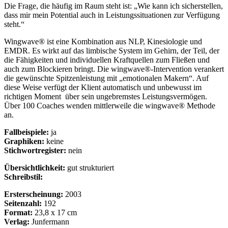
Die Frage, die häufig im Raum steht ist: „Wie kann ich sicherstellen,
dass mir mein Potential auch in Leistungssituationen zur Verfügung
steht.“
Wingwave® ist eine Kombination aus NLP, Kinesiologie und
EMDR. Es wirkt auf das limbische System im Gehirn, der Teil, der
die Fähigkeiten und individuellen Kraftquellen zum Fließen und
auch zum Blockieren bringt. Die wingwave®-Intervention verankert
die gewünschte Spitzenleistung mit „emotionalen Makern“. Auf
diese Weise verfügt der Klient automatisch und unbewusst im
richtigen Moment
über sein ungebremstes Leistungsvermögen.
Über 100 Coaches wenden mittlerweile die wingwave® Methode
an.
Fallbeispiele:
ja
Graphiken:
keine
Stichwortregister:
nein
Übersichtlichkeit:
gut strukturiert
Schreibstil:
Ersterscheinung:
2003
Seitenzahl:
192
Format:
23,8 x 17 cm
Verlag:
Junfermann