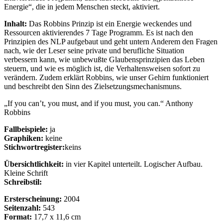
Energie“, die in jedem Menschen steckt, aktiviert.
Inhalt:
Das Robbins Prinzip ist ein Energie weckendes und
Ressourcen aktivierendes 7 Tage Programm. Es ist nach den
Prinzipien des NLP aufgebaut und geht untern Anderem den Fragen
nach, wie der Leser seine private und berufliche Situation
verbessern kann, wie unbewußte Glaubensprinzipien das Leben
steuern, und wie es möglich ist, die Verhaltensweisen sofort zu
verändern. Zudem erklärt Robbins, wie unser Gehirn funktioniert
und beschreibt den Sinn des Zielsetzungsmechanismuns.
„If you can’t, you must, and if you must, you can.“ Anthony
Robbins
Fallbeispiele:
ja
Graphiken:
keine
Stichwortregister:
keins
Übersichtlichkeit:
in vier Kapitel unterteilt. Logischer Aufbau.
Kleine Schrift
Schreibstil:
Ersterscheinung:
2004
Seitenzahl:
543
Format:
17,7 x 11,6 cm