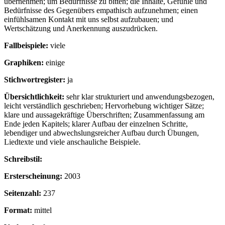
übernehmen; um Bedürfnisse zu bitten; die Inhalte, Gefühle und
Bedürfnisse des Gegenübers empathisch aufzunehmen; einen
einfühlsamen Kontakt mit uns selbst aufzubauen; und
Wertschätzung und Anerkennung auszudrücken.
Fallbeispiele:
viele
Graphiken:
einige
Stichwortregister:
ja
Übersichtlichkeit:
sehr klar strukturiert und anwendungsbezogen,
leicht verständlich geschrieben; Hervorhebung wichtiger Sätze;
klare und aussagekräftige Überschriften; Zusammenfassung am
Ende jeden Kapitels; klarer Aufbau der einzelnen Schritte,
lebendiger und abwechslungsreicher Aufbau durch Übungen,
Liedtexte und viele anschauliche Beispiele.
Schreibstil:
Ersterscheinung:
2003
Seitenzahl:
237
Format:
mittel