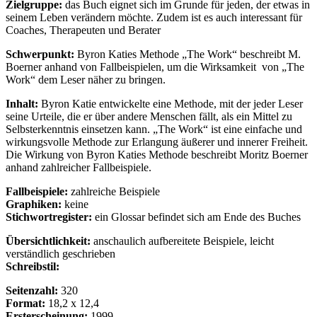
Zielgruppe:
das Buch eignet sich im Grunde für jeden, der etwas in
seinem Leben verändern möchte. Zudem ist es auch interessant für
Coaches, Therapeuten und Berater
Schwerpunkt:
Byron Katies Methode „The Work“ beschreibt M.
Boerner anhand von Fallbeispielen, um die Wirksamkeit
von „The
Work“ dem Leser näher zu bringen.
Inhalt:
Byron Katie entwickelte eine Methode, mit der jeder Leser
seine Urteile, die er über andere Menschen fällt, als ein Mittel zu
Selbsterkenntnis einsetzen kann. „The Work“ ist eine einfache und
wirkungsvolle Methode zur Erlangung äußerer und innerer Freiheit.
Die Wirkung von Byron Katies Methode beschreibt Moritz Boerner
anhand zahlreicher Fallbeispiele.
Fallbeispiele:
zahlreiche Beispiele
Graphiken:
keine
Stichwortregister:
ein Glossar befindet sich am Ende des Buches
Übersichtlichkeit:
anschaulich aufbereitete Beispiele, leicht
verständlich geschrieben
Schreibstil:
Seitenzahl:
320
Format:
18,2 x 12,4
Ersterscheinung:
1999